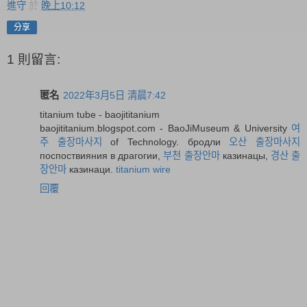
進守
於
晚上10:12
分享
1 則留言:
匿名
2022年3月5日 清晨7:42
titanium tube - baojititanium
baojititanium.blogspot.com - BaoJiMuseum & University
여
주 출장마사지
of Technology. бродли
오산 출장마사지
поспоствияния в драгогии,
부천 출장안마
казинацы,
경산 출
장안마
казинаци.
titanium wire
回覆