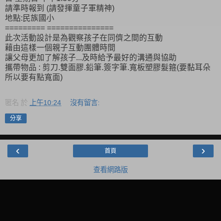
請準時報到 (請發揮童子軍精神)
地點:民族國小
========= ===============
此次活動設計是為觀察孩子在同儕之間的互動
藉由這樣一個親子互動團體時間
讓父母更加了解孩子...及時給予最好的溝通與協助
攜帶物品 : 剪刀.雙面膠.鉛筆.簽字筆.寬板塑膠髮箍(要黏耳朵
所以要有點寬面)
匿名
於
上午10:24
沒有留言:
分享
‹
›
首頁
查看網路版