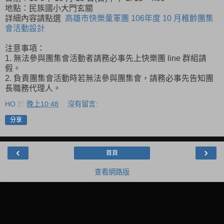
地點：民族國小大門玄關
詳細內容請點選
高雄市快樂童軍團 106年度 10 月稚齡團集
會活動設計
注意事項：
1. 無法參與團集會活動者請務必事先上快樂團 line 群組請
假。
2. 負責團集會活動時若無法參與團集會，請務必事先告知團
長職務代理人。
HO
於
晚上10:48
沒有留言:
分享
‹
›
首頁
查看網路版