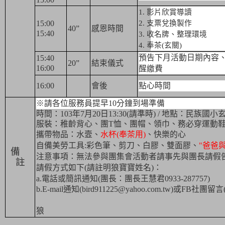
1.
影片欣賞導讀
15:00
2.
支票兌換製作
40
”
感恩時間
15:40
3.
收名牌、整理環境
4.
奉茶
(
玄關
)
預告下月活動日期內容
15:40
20
”
結束儀式
16:00
醒繳費
16:00
會後
點心時間
※請各位服務員提早
10
分鐘到場準備
時間：
103
年
7
月
20
日
13:30(
請準時
)
/
地點：民族國小
服裝：稚齡背心、團
T
恤、團帽、領巾、務必穿運動
攜帶物品：水壼、
水杯
(
奉茶用
)
、快樂的心
自備美勞工具
:
彩色筆、剪刀、白膠、雙面膠、
"
爸爸
備
注意事項：無法參與團集會活動者請事先與團長請假
註
請假方式如下
(
請註明狼寶寶姓名
)
：
a.
電話或簡訊通知
(
團長：團長王慧君
0933-287757)
b.E-mail
通知
(bird911225@yahoo.com.tw)
或
FB
社團留言
狼