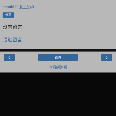
doratiti
於
晚上9:40
分享
沒有留言:
張貼留言
‹
›
首頁
查看網路版