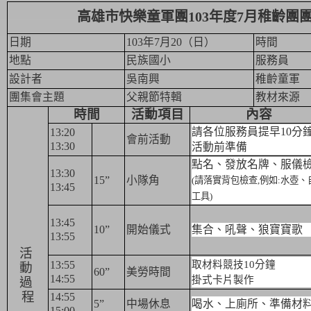
高雄市快樂童軍團
103
年度
7
月稚齡團
日期
103
年
7
月
20
（日）
時間
地點
民族國小
服務員
設計者
吳南興
稚齡童軍
團集會主題
父親節特輯
教材來源
時間
活動項目
內容
請各位服務員提早
10
分
13:20
會前活動
13:30
活動前準備
點名、發放名牌、服儀
13:30
15”
小隊角
(
請落實背包檢查
,
例如
:
水壺、
13:45
工具
)
13:45
10”
開始儀式
集合、吼聲、狼寶寶歌
13:55
活
13:55
取材料競技
10
分鐘
動
60”
美勞時間
14:55
掛式卡片製作
過
程
14:55
5
”
中場休息
喝水、上廁所、準備材
15:00