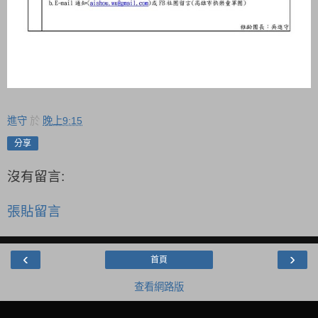
進守
於
晚上9:15
分享
沒有留言:
張貼留言
‹
›
首頁
查看網路版