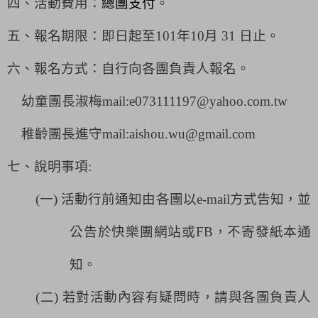
四、活動費用：
總團支付
。
五、報名期限：即日起至
101
年
10
月
31
日止。
六、報名方式：自行向各團負責人報名。
幼童團長淑梅mail:e073111197@yahoo.com.tw
稚齡團長進守mail:aishou.wu@gmail.com
七、說明事項
:
(
一
)
活動行前通知由各團以
e-mail
方式告知，並
公告於快樂團網站或
FB
，不寄發紙本通
知。
(
二
)
若對活動內容有疑問時，請與各團負責人