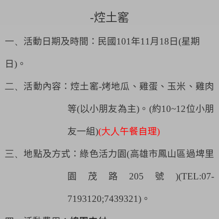
-
焢土窰
一、
活動日期及時間：民國
101
年
11
月
18
日
(
星期
日
)
。
二、
活動內容：
焢土窰
-
烤地瓜、雞蛋、玉米、雞肉
等
(以
小朋友為主
)
。(約10~12位小朋
友一組)
(大人
午餐自理
)
三、
地點及方式：
綠色活力園(高雄市鳳山區過埤里
園茂路205號)(TEL:07-
7193120;7439321)
。