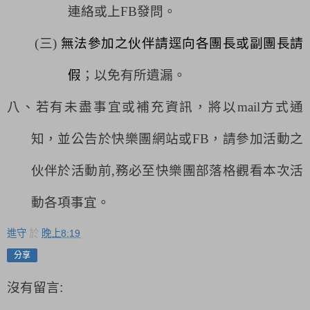
連絡或上
FB
發問。
(
三
)
無法參加之伙伴請逕向各團長或副團長請
假
；以免有所遺漏。
八、若有未盡事宜或補充資訊，將以
mail
方式通
知，並公告於快樂團網站或
FB
，請參加活動之
伙伴於活動前
,
務必至快樂團部落格觀看本次活
動各項事宜。
進守
於
晚上8:19
分享
沒有留言: