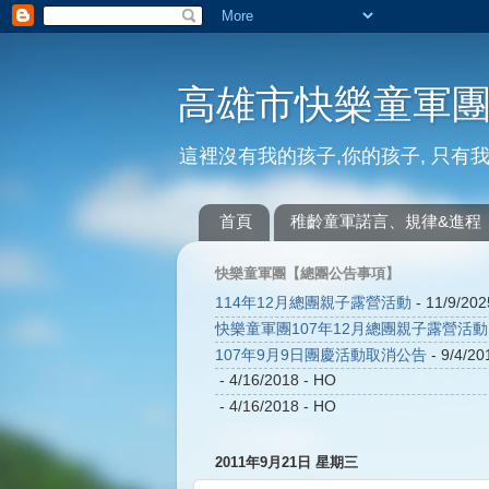
高雄市快樂童軍團
這裡沒有我的孩子,你的孩子, 只有我
首頁
稚齡童軍諾言、規律&進程
快樂童軍團【總團公告事項】
114年12月總團親子露營活動
- 11/9/202
快樂童軍團107年12月總團親子露營活動
107年9月9日團慶活動取消公告
- 9/4/20
- 4/16/2018
- HO
- 4/16/2018
- HO
2011年9月21日 星期三